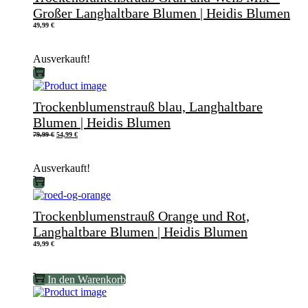
Großer Langhaltbare Blumen | Heidis Blumen
49,99
€
Ausverkauft!
Trockenblumenstrauß blau, Langhaltbare
Blumen | Heidis Blumen
Ursprünglicher
Aktueller
79,99
€
54,99
€
Preis
Preis
war:
ist:
79,99 €
54,99 €.
Ausverkauft!
Trockenblumenstrauß Orange und Rot,
Langhaltbare Blumen | Heidis Blumen
49,99
€
In den Warenkorb