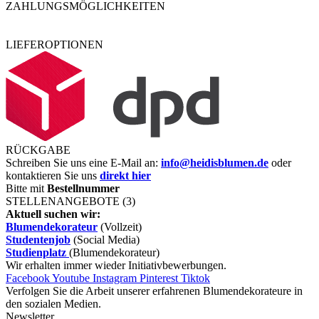
ZAHLUNGSMÖGLICHKEITEN
LIEFEROPTIONEN
RÜCKGABE
Schreiben Sie uns eine E-Mail an:
info@heidisblumen.de
oder
kontaktieren Sie uns
direkt hier
Bitte mit
Bestellnummer
STELLENANGEBOTE (3)
Aktuell suchen wir:
Blumendekorateur
(Vollzeit)
Studentenjob
(Social Media)
Studienplatz
(Blumendekorateur)
Wir erhalten immer wieder Initiativbewerbungen.
Facebook
Youtube
Instagram
Pinterest
Tiktok
Verfolgen Sie die Arbeit unserer erfahrenen Blumendekorateure in
den sozialen Medien.
Newsletter