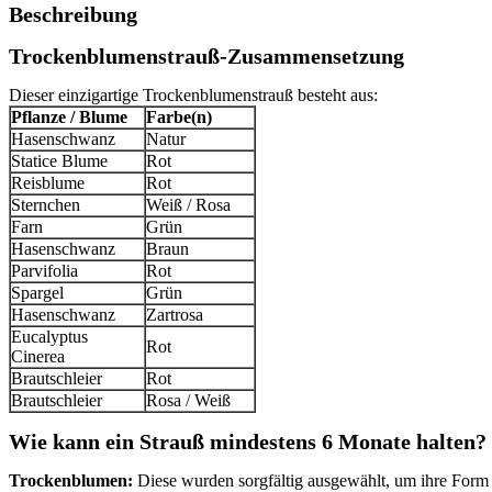
Beschreibung
Trockenblumenstrauß-Zusammensetzung
Dieser einzigartige Trockenblumenstrauß besteht aus:
Pflanze / Blume
Farbe(n)
Hasenschwanz
Natur
Statice Blume
Rot
Reisblume
Rot
Sternchen
Weiß / Rosa
Farn
Grün
Hasenschwanz
Braun
Parvifolia
Rot
Spargel
Grün
Hasenschwanz
Zartrosa
Eucalyptus
Rot
Cinerea
Brautschleier
Rot
Brautschleier
Rosa / Weiß
Wie kann ein Strauß mindestens 6 Monate halten?
Trockenblumen:
Diese wurden sorgfältig ausgewählt, um ihre Form