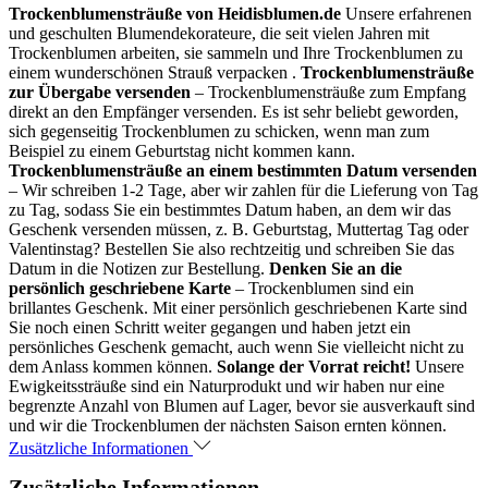
Trockenblumensträuße von Heidisblumen.de
Unsere erfahrenen
und geschulten Blumendekorateure, die seit vielen Jahren mit
Trockenblumen arbeiten, sie sammeln und Ihre Trockenblumen zu
einem wunderschönen Strauß verpacken .
Trockenblumensträuße
zur Übergabe versenden
– Trockenblumensträuße zum Empfang
direkt an den Empfänger versenden. Es ist sehr beliebt geworden,
sich gegenseitig Trockenblumen zu schicken, wenn man zum
Beispiel zu einem Geburtstag nicht kommen kann.
Trockenblumensträuße an einem bestimmten Datum versenden
– Wir schreiben 1-2 Tage, aber wir zahlen für die Lieferung von Tag
zu Tag, sodass Sie ein bestimmtes Datum haben, an dem wir das
Geschenk versenden müssen, z. B. Geburtstag, Muttertag Tag oder
Valentinstag? Bestellen Sie also rechtzeitig und schreiben Sie das
Datum in die Notizen zur Bestellung.
Denken Sie an die
persönlich geschriebene Karte
– Trockenblumen sind ein
brillantes Geschenk. Mit einer persönlich geschriebenen Karte sind
Sie noch einen Schritt weiter gegangen und haben jetzt ein
persönliches Geschenk gemacht, auch wenn Sie vielleicht nicht zu
dem Anlass kommen können.
Solange der Vorrat reicht!
Unsere
Ewigkeitssträuße sind ein Naturprodukt und wir haben nur eine
begrenzte Anzahl von Blumen auf Lager, bevor sie ausverkauft sind
und wir die Trockenblumen der nächsten Saison ernten können.
Zusätzliche Informationen
Zusätzliche Informationen