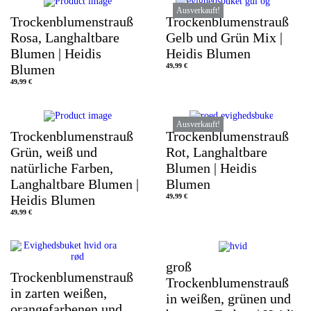
Ausverkauft!
Trockenblumenstrauß
Trockenblumenstrauß
Rosa, Langhaltbare
Gelb und Grün Mix |
Blumen | Heidis
Heidis Blumen
Blumen
49,99
€
49,99
€
Ausverkauft!
Trockenblumenstrauß
Trockenblumenstrauß
Grün, weiß und
Rot, Langhaltbare
natürliche Farben,
Blumen | Heidis
Langhaltbare Blumen |
Blumen
Heidis Blumen
49,99
€
49,99
€
groß
Trockenblumenstrauß
Trockenblumenstrauß
in zarten weißen,
in weißen, grünen und
orangefarbenen und