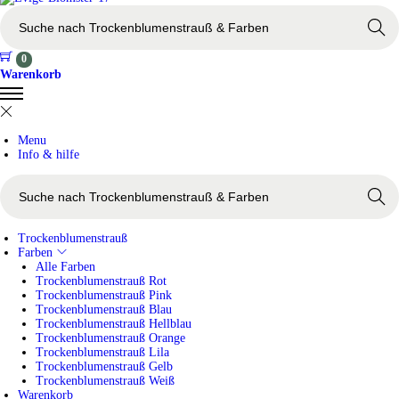
>
s
u
Search
c
h
0
e
Warenkorb
n
n
a
c
Menu
h
Info & hilfe
>
s
u
Search
c
h
e
Trockenblumenstrauß
n
Farben
n
Alle Farben
a
Trockenblumenstrauß Rot
c
Trockenblumenstrauß Pink
h
Trockenblumenstrauß Blau
>
Trockenblumenstrauß Hellblau
Trockenblumenstrauß Orange
Trockenblumenstrauß Lila
Trockenblumenstrauß Gelb
Trockenblumenstrauß Weiß
Warenkorb