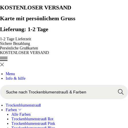
KOSTENLOSER VERSAND
Karte mit persönlichem Gruss
Lieferung: 1-2 Tage
1-2 Tage Lieferzeit
Sichere Bezahlung
Persönliche Grußkarten
KOSTENLOSER VERSAND
Menu
Info & hilfe
s
u
Search
c
h
e
Trockenblumenstrauß
n
Farben
n
Alle Farben
a
Trockenblumenstrauß Rot
c
Trockenblumenstrauß Pink