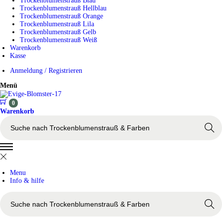
h
Trockenblumenstrauß Blau
>
Trockenblumenstrauß Hellblau
Trockenblumenstrauß Orange
Trockenblumenstrauß Lila
Trockenblumenstrauß Gelb
Trockenblumenstrauß Weiß
Warenkorb
Kasse
Anmeldung / Registrieren
Menü
0
Warenkorb
s
u
Search
c
h
e
n
n
Menu
a
Info & hilfe
c
h
s
>
u
Search
c
h