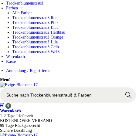
e
Trockenblumenstrauß
n
Farben
n
Alle Farben
a
Trockenblumenstrauß Rot
c
Trockenblumenstrauß Pink
h
Trockenblumenstrauß Blau
>
Trockenblumenstrauß Hellblau
Trockenblumenstrauß Orange
Trockenblumenstrauß Lila
Trockenblumenstrauß Gelb
Trockenblumenstrauß Weiß
Warenkorb
Kasse
Anmeldung / Registrieren
Menü
s
u
Search
c
h
0
e
Warenkorb
n
1-2 Tage Lieferzeit
n
KOSTENLOSER VERSAND
a
99 Tage Rückgaberecht
c
Sichere Bezahlung
h