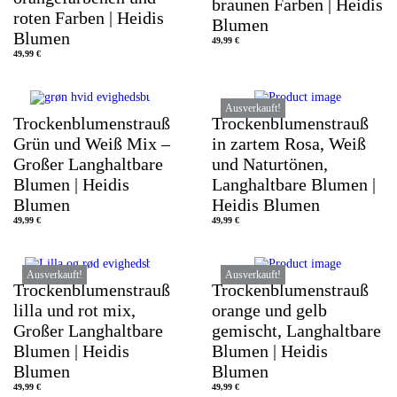
braunen Farben | Heidis
roten Farben | Heidis
Blumen
Blumen
49,99
€
49,99
€
Ausverkauft!
Trockenblumenstrauß
Trockenblumenstrauß
Grün und Weiß Mix –
in zartem Rosa, Weiß
Großer Langhaltbare
und Naturtönen,
Blumen | Heidis
Langhaltbare Blumen |
Blumen
Heidis Blumen
49,99
€
49,99
€
Ausverkauft!
Ausverkauft!
Trockenblumenstrauß
Trockenblumenstrauß
lilla und rot mix,
orange und gelb
Großer Langhaltbare
gemischt, Langhaltbare
Blumen | Heidis
Blumen | Heidis
Blumen
Blumen
49,99
€
49,99
€