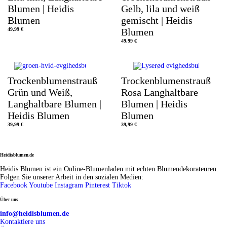
9
Blumen | Heidis
Gelb, lila und weiß
€
Blumen
gemischt | Heidis
49,99
€
Blumen
49,99
€
Trockenblumenstrauß
Trockenblumenstrauß
Grün und Weiß,
Rosa Langhaltbare
Langhaltbare Blumen |
Blumen | Heidis
Heidis Blumen
Blumen
39,99
€
39,99
€
Heidisblumen.de
Heidis Blumen ist ein Online-Blumenladen mit echten Blumendekorateuren.
Folgen Sie unserer Arbeit in den sozialen Medien:
Facebook
Youtube
Instagram
Pinterest
Tiktok
Über uns
info@heidisblumen.de
Kontaktiere uns