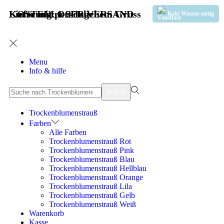
KOSTENLOSER VERSAND
Karte mit persönlichem Gruss
Lieferung: 1-2 Tage
Kein Wasser nötig
Menu
Info & hilfe
Search
Trockenblumenstrauß
Farben
Alle Farben
Trockenblumenstrauß Rot
Trockenblumenstrauß Pink
Trockenblumenstrauß Blau
Trockenblumenstrauß Hellblau
Trockenblumenstrauß Orange
Trockenblumenstrauß Lila
Trockenblumenstrauß Gelb
Trockenblumenstrauß Weiß
Warenkorb
Kasse