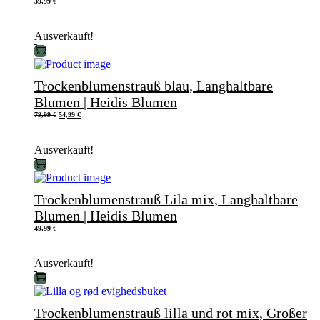
39,99
€
Ausverkauft!
Trockenblumenstrauß blau, Langhaltbare
Blumen | Heidis Blumen
Ursprünglicher
Aktueller
79,99
€
54,99
€
Preis
Preis
war:
ist:
79,99 €
54,99 €.
Ausverkauft!
Trockenblumenstrauß Lila mix, Langhaltbare
Blumen | Heidis Blumen
49,99
€
Ausverkauft!
Trockenblumenstrauß lilla und rot mix, Großer