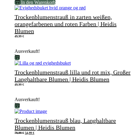
In den Warenkorb
Trockenblumenstrauß in zarten weißen,
orangefarbenen und roten Farben | Heidis
Blumen
49,99
€
Ausverkauft!
Trockenblumenstrauß lilla und rot mix, Großer
Langhaltbare Blumen | Heidis Blumen
49,99
€
Ausverkauft!
Trockenblumenstrauß blau, Langhaltbare
Blumen | Heidis Blumen
Ursprünglicher
Aktueller
79,99
€
54,99
€
Preis
Preis