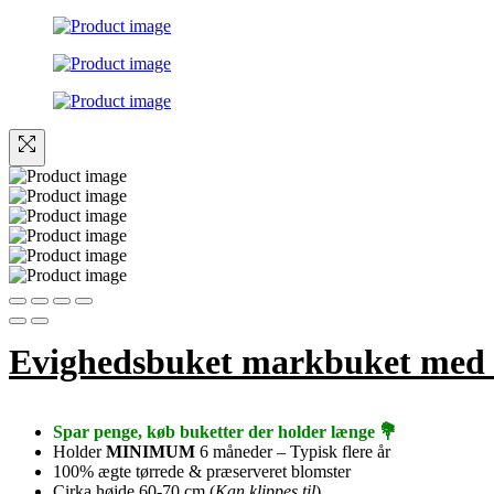
Evighedsbuket markbuket med t
Spar penge, køb buketter der holder længe 💐
Holder
MINIMUM
6 måneder – Typisk flere år
100% ægte tørrede & præserveret blomster
Cirka højde 60-70 cm (
Kan klippes til
)