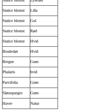
Statice blomst
Lyserød
Statice blomst
Lilla
Statice blomst
Gul
Statice blomst
Rød
Statice blomst
Hvid
Brudeslør
Hvid
Bregne
Grøn
Phalaris
hvid
Parvifolia
Grøn
Slørasparges
Grøn
Havre
Natur