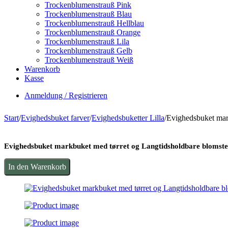
Trockenblumenstrauß Pink
Trockenblumenstrauß Blau
Trockenblumenstrauß Hellblau
Trockenblumenstrauß Orange
Trockenblumenstrauß Lila
Trockenblumenstrauß Gelb
Trockenblumenstrauß Weiß
Warenkorb
Kasse
Anmeldung / Registrieren
Start
/
Evighedsbuket farver
/
Evighedsbuketter Lilla
/
Evighedsbuket mar
Evighedsbuket markbuket med tørret og Langtidsholdbare blomste
In den Warenkorb