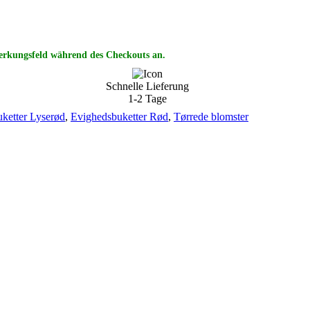
erkungsfeld während des Checkouts an.
Schnelle Lieferung
1-2 Tage
ketter Lyserød
,
Evighedsbuketter Rød
,
Tørrede blomster