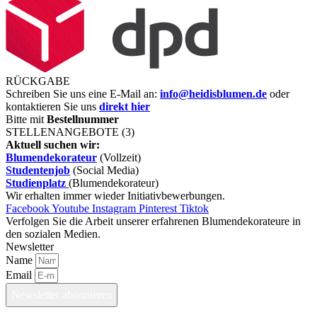
RÜCKGABE
Schreiben Sie uns eine E-Mail an:
info@heidisblumen.de
oder
kontaktieren Sie uns
direkt hier
Bitte mit
Bestellnummer
STELLENANGEBOTE (3)
Aktuell suchen wir:
Blumendekorateur
(Vollzeit)
Studentenjob
(Social Media)
Studienplatz
(Blumendekorateur)
Wir erhalten immer wieder Initiativbewerbungen.
Facebook
Youtube
Instagram
Pinterest
Tiktok
Verfolgen Sie die Arbeit unserer erfahrenen Blumendekorateure in
den sozialen Medien.
Newsletter
Name
Email
Newsletter abonnieren