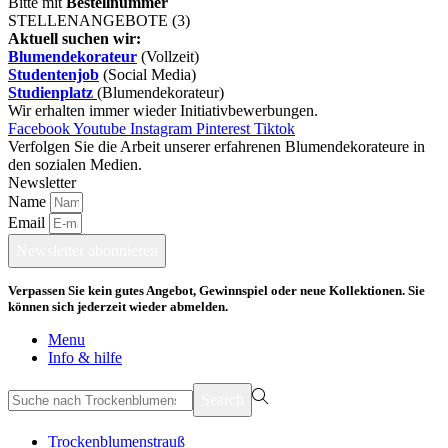
Bitte mit
Bestellnummer
STELLENANGEBOTE (3)
Aktuell suchen wir:
Blumendekorateur
(Vollzeit)
Studentenjob
(Social Media)
Studienplatz
(Blumendekorateur)
Wir erhalten immer wieder Initiativbewerbungen.
Facebook
Youtube
Instagram
Pinterest
Tiktok
Verfolgen Sie die Arbeit unserer erfahrenen Blumendekorateure in
den sozialen Medien.
Newsletter
Name
Email
Newsletter abonnieren
Verpassen Sie kein gutes Angebot, Gewinnspiel oder neue Kollektionen. Sie
können sich jederzeit wieder abmelden.
Menu
Info & hilfe
suchen
Search
nach>
Trockenblumenstrauß